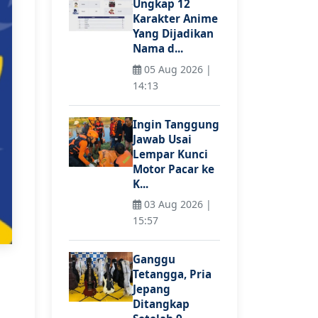
Ungkap 12
Karakter Anime
Yang Dijadikan
Nama d...
05 Aug 2026 |
14:13
Ingin Tanggung
Jawab Usai
Lempar Kunci
Motor Pacar ke
K...
03 Aug 2026 |
15:57
Ganggu
Tetangga, Pria
Jepang
Ditangkap