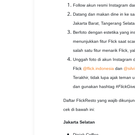
Follow akun resmi Instagram dan 
Datang dan makan dine in ke sal
Jakarta Barat, Tangerang Selata
Berfoto dengan estetika yang in
menunjukkan fitur Flick saat s
salah satu fitur menarik Flick, y
Unggah foto di akun Instagram 
Flick
@flick.indonesia
dan
@silvi
Terakhir, tidak lupa ajak teman
dan gunakan hashtag
#FlickGi
Daftar FlickResto yang wajib dikunju
cek di bawah ini:
Jakarta Selatan
Djejak Coffee