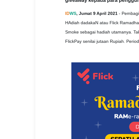
giveaway kepada para penggun
ID
WS
, Jumat 9 April 2021
- Pembagi
HAdiah dadakaN atau Flick Ramadhan
Smoke sebagai hadiah utamanya. Tak 
FlickPay senilai jutaan Rupiah. Peri