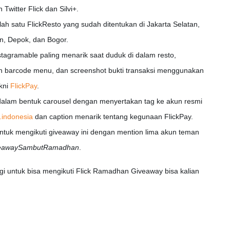
Twitter Flick dan Silvi+.
ah satu FlickResto yang sudah ditentukan di Jakarta Selatan,
n, Depok, dan Bogor.
stagramable paling menarik saat duduk di dalam resto,
can barcode menu, dan screenshot bukti transaksi menggunakan
akni
FlickPay
.
dalam bentuk carousel dengan menyertakan tag ke akun resmi
.indonesia
dan caption menarik tentang kegunaan FlickPay.
 untuk mengikuti giveaway ini dengan mention lima akun teman
veawaySambutRamadhan
.
ngi untuk bisa mengikuti Flick Ramadhan Giveaway bisa kalian