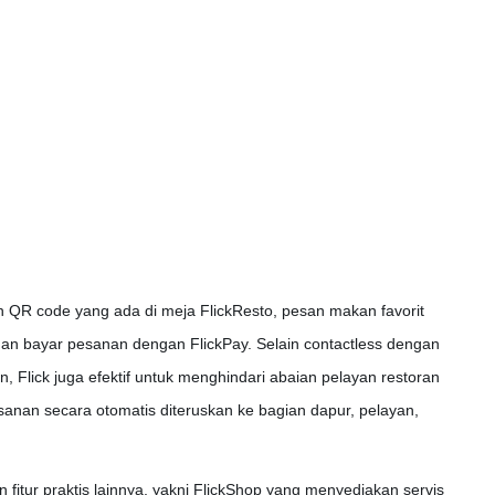
 QR code yang ada di meja FlickResto, pesan makan favorit
dan bayar pesanan dengan FlickPay. Selain contactless dengan
in, Flick juga efektif untuk menghindari abaian pelayan restoran
nan secara otomatis diteruskan ke bagian dapur, pelayan,
 fitur praktis lainnya, yakni FlickShop yang menyediakan servis