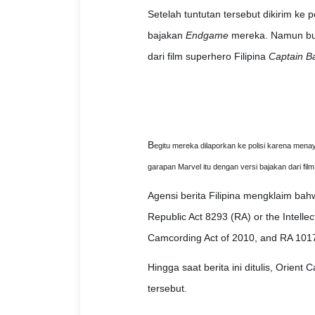
Setelah tuntutan tersebut dikirim ke 
bajakan
Endgame
mereka. Namun buk
dari film superhero Filipina
Captain B
B
egitu mereka dilaporkan ke polisi karena men
garapan Marvel itu dengan versi bajakan dari film
Agensi berita Filipina mengklaim ba
Republic Act 8293 (RA) or the Intellec
Camcording Act of 2010, and RA 1017
Hingga saat berita ini ditulis, Orie
tersebut.