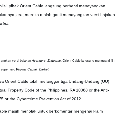
polisi, pihak Orient Cable langsung berhenti menayangkan
annya jera, mereka malah ganti menayangkan versi bajakan
arbel
.
ayangkan versi bajakan
Avengers: Endgame
, Orient Cable langsung mengganti film
 superhero Filipina,
Captain Barbel
.
hwa Orient Cable telah melanggar tiga Undang-Undang (UU):
tual Property Code of the Philippines, RA 10088 or the Anti-
5 or the Cybercrime Prevention Act of 2012.
nt Cable masih menolak untuk berkomentar mengenai klaim