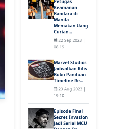
Petugas
Keamanan
Bandara di
Manila
Memakan Uang
Curian...
22 Sep 2023 |
08:19
Marvel Studios
Jadwalkan Rilis
Buku Panduan
Timeline Re...
29 Aug 2023 |
19:10
Episode Final
Secret Invasion
Jadi Serial MCU