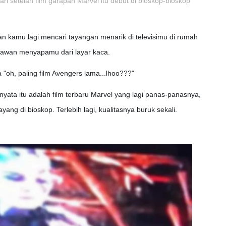
ri setelah film garapan Marvel itu debut di bioskop-bioskop
n kamu lagi mencari tayangan menarik di televisimu di rumah
-kawan menyapamu dari layar kaca.
oh, paling film Avengers lama...lhoo???"
yata itu adalah film terbaru Marvel yang lagi panas-panasnya,
yang di bioskop. Terlebih lagi, kualitasnya buruk sekali.