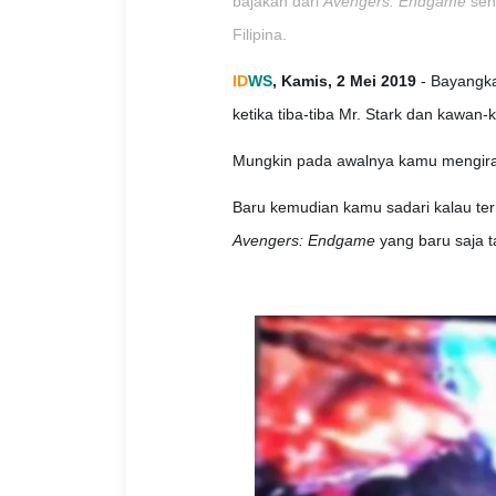
bajakan dari
Avengers: Endgame
seha
Filipina.
ID
WS
, Kamis, 2 Mei 2019
- Bayangka
ketika tiba-tiba Mr. Stark dan kawan
Mungkin pada awalnya kamu mengira "
Baru kemudian kamu sadari kalau tern
Avengers: Endgame
yang baru saja ta