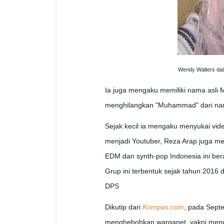
Wendy Walters dal
Ia juga mengaku memiliki nama asl
menghilangkan "Muhammad" dari nam
Sejak kecil ia mengaku menyukai vi
menjadi Youtuber, Reza Arap juga m
EDM dan synth-pop Indonesia ini ber
Grup ini terbentuk sejak tahun 2016
DPS
Dikutip dari
Kompas.com
, pada Sept
menghebohkan warganet, yakni menu