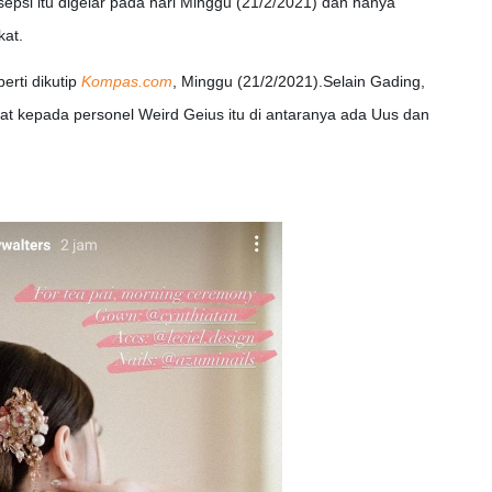
epsi itu digelar pada hari Minggu (21/2/2021) dan hanya
kat.
perti dikutip
Kompas.com
, Minggu (21/2/2021).Selain Gading,
t kepada personel Weird Geius itu di antaranya ada Uus dan