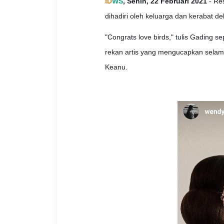
ID
WS
, Senin, 22 Februari 2021
- Res
dihadiri oleh keluarga dan kerabat de
"Congrats love birds," tulis Gading se
rekan artis yang mengucapkan selama
Keanu.