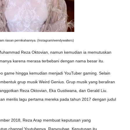
am riasan pernikahannya. (Instagram/wendywalters)
i Muhammad Reza Oktovian, namun kemudian ia memutuskan
anya karena merasa terbebani dengan nama besar itu.
deo game hingga kemudian menjadi YouTuber gaming. Selain
embentuk grup musik Weird Genius. Grup musik yang beraliran
anggotkan Reza Oktovian, Eka Gustiwana, dan Gerald Liu.
 dan merilis lagu pertama mereka pada tahun 2017 dengan judul
ember 2018, Reza Arap membuat keputusan yang
tup channel Youtubenya, Rapyoubae. Keputusan itu