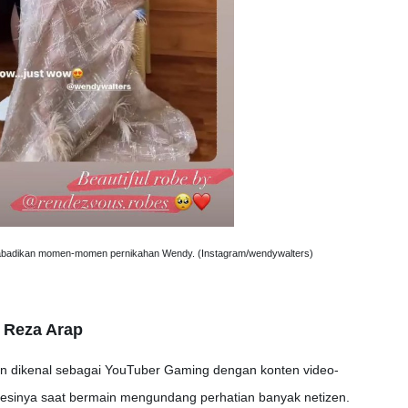
abadikan momen-momen pernikahan Wendy. (Instagram/wendywalters)
g Reza Arap
ian dikenal sebagai YouTuber Gaming dengan konten video-
presinya saat bermain mengundang perhatian banyak netizen.