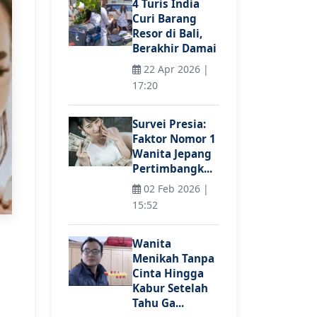
4 Turis India
Curi Barang
Resor di Bali,
Berakhir Damai
22 Apr 2026 |
17:20
Survei Presia:
Faktor Nomor 1
Wanita Jepang
Pertimbangk...
02 Feb 2026 |
15:52
Wanita
Menikah Tanpa
Cinta Hingga
Kabur Setelah
Tahu Ga...