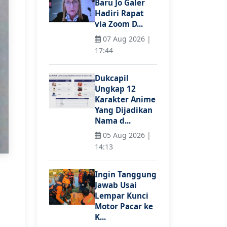
Baru Jo Galer
Hadiri Rapat
via Zoom D...
07 Aug 2026 |
17:44
Dukcapil
Ungkap 12
Karakter Anime
Yang Dijadikan
Nama d...
05 Aug 2026 |
14:13
Ingin Tanggung
Jawab Usai
Lempar Kunci
Motor Pacar ke
K...