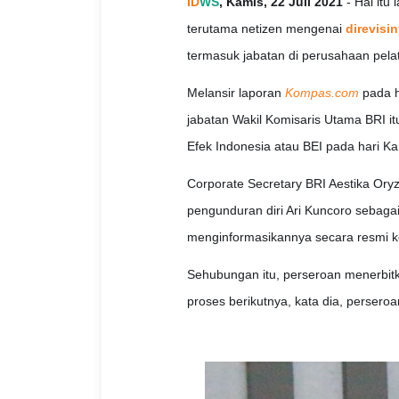
ID
WS
, Kamis, 22 Juli 2021
- Hal itu 
terutama netizen mengenai
direvisin
termasuk jabatan di perusahaan pela
Melansir laporan
Kompas.com
pada h
jabatan Wakil Komisaris Utama BRI it
Efek Indonesia atau BEI pada hari Kam
Corporate Secretary BRI Aestika Or
pengunduran diri Ari Kuncoro sebaga
menginformasikannya secara resmi k
Sehubungan itu, perseroan menerbitk
proses berikutnya, kata dia, persero