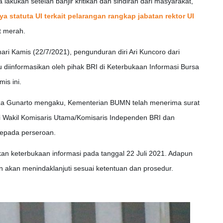
ia lakukan setelah banjir kritikan dan sindiran dari masyarakat,
ya statuta UI terkait pelarangan rangkap jabatan rektor UI
t merah.
ari Kamis (22/7/2021), pengunduran diri Ari Kuncoro dari
u diinformasikan oleh pihak BRI di Keterbukaan Informasi Bursa
is ini.
yza Gunarto mengaku, Kementerian BUMN telah menerima surat
i Wakil Komisaris Utama/Komisaris Independen BRI dan
epada perseroan.
an keterbukaan informasi pada tanggal 22 Juli 2021. Adapun
an akan menindaklanjuti sesuai ketentuan dan prosedur.