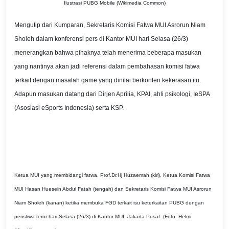
Ilustrasi PUBG Mobile (Wikimedia Common)
Mengutip dari Kumparan, Sekretaris Komisi Fatwa MUI Asrorun Niam
Sholeh dalam konferensi pers di Kantor MUI hari Selasa (26/3)
menerangkan bahwa pihaknya telah menerima beberapa masukan
yang nantinya akan jadi referensi dalam pembahasan komisi fatwa
terkait dengan masalah game yang dinilai berkonten kekerasan itu.
Adapun masukan datang dari Dirjen Aprilia, KPAI, ahli psikologi, IeSPA
(Asosiasi eSports Indonesia) serta KSP.
Ketua MUI yang membidangi fatwa, Prof.Dr.Hj Huzaemah (kiri), Ketua Komisi Fatwa
MUI Hasan Huesein Abdul Fatah (tengah) dan Sekretaris Komisi Fatwa MUI Asrorun
Niam Sholeh (kanan) ketika membuka FGD terkait isu keterkaitan PUBG dengan
peristiwa teror hari Selasa (26/3) di Kantor MUI, Jakarta Pusat. (Foto: Helmi