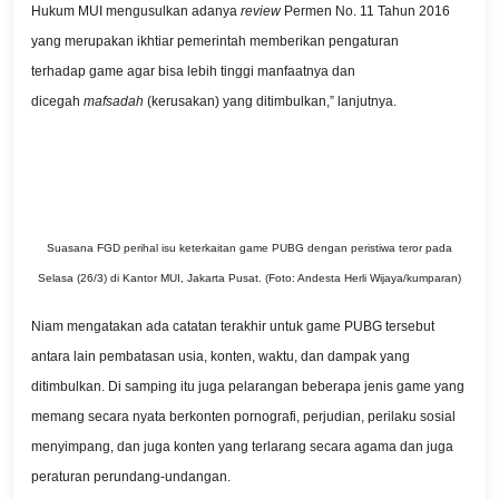
Hukum MUI mengusulkan adanya
review
Permen No. 11 Tahun 2016
yang merupakan ikhtiar pemerintah memberikan pengaturan
terhadap game agar bisa lebih tinggi manfaatnya dan
dicegah
mafsadah
(kerusakan) yang ditimbulkan,” lanjutnya.
Suasana FGD perihal isu keterkaitan game PUBG dengan peristiwa teror pada
Selasa (26/3) di Kantor MUI, Jakarta Pusat. (Foto: Andesta Herli Wijaya/kumparan)
Niam mengatakan ada catatan terakhir untuk game PUBG tersebut
antara lain pembatasan usia, konten, waktu, dan dampak yang
ditimbulkan. Di samping itu juga pelarangan beberapa jenis game yang
memang secara nyata berkonten pornografi, perjudian, perilaku sosial
menyimpang, dan juga konten yang terlarang secara agama dan juga
peraturan perundang-undangan.