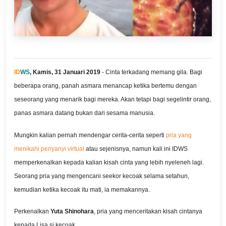
ID
WS
, Kamis, 31 Januari 2019
- Cinta terkadang memang gila. Bagi
beberapa orang, panah asmara menancap ketika bertemu dengan
seseorang yang menarik bagi mereka. Akan tetapi bagi segelintir orang,
panas asmara datang bukan dari sesama manusia.
Mungkin kalian pernah mendengar cerita-cerita seperti
pria yang
menikahi penyanyi virtual
atau sejenisnya, namun kali ini IDWS
memperkenalkan kepada kalian kisah cinta yang lebih nyeleneh lagi.
Seorang pria yang mengencani seekor kecoak selama setahun,
kemudian ketika kecoak itu mati, ia memakannya.
Perkenalkan
Yuta Shinohara
, pria yang menceritakan kisah cintanya
kepada Lisa si kecoak.