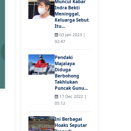
Muncul Kabar
Indra Bekti
Meninggal,
Keluarga Sebut
Itu...
03 Jan 2023 |
02:47
Pendaki
Majalaya
Diduga
Berbohong
Takhlukan
Puncak Gunu...
17 Dec 2022 |
05:12
Ini Berbagai
Hoaks Seputar