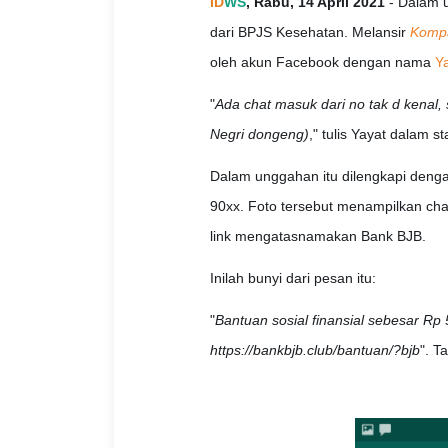
ID
WS
, Rabu, 14 April 2021
- Dalam u
dari BPJS Kesehatan. Melansir
Komp
oleh akun Facebook dengan nama
Ya
"
Ada chat masuk dari no tak d kenal, 
Negri dongeng)
," tulis Yayat dalam 
Dalam unggahan itu dilengkapi deng
90xx. Foto tersebut menampilkan cha
link mengatasnamakan Bank BJB.
Inilah bunyi dari pesan itu:
"
Bantuan sosial finansial sebesar Rp
https://bankbjb.club/bantuan/?bjb
". T