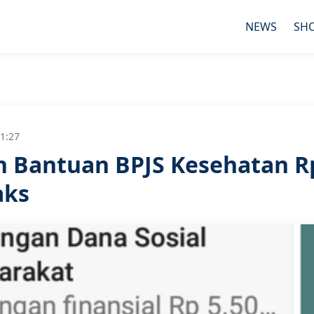
NEWS
SH
1:27
an Bantuan BPJS Kesehatan R
aks