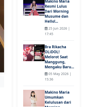
Makino Maria
Resmi Lulus
Dari Morning
Musume dan
Hello!...
25 Jun 2026 |
17:45
Bra Rikacha
OLiDOL!
Melorot Saat
Manggung,
Mengaku Baru...
05 May 2026 |
15:36
Makino Maria
Umumkan
Kelulusan dari