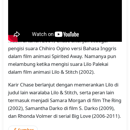
Sabrina the Teenage Witch pada tahun 1998.
Namanya kemudian mulai diperhitungkan ketika
memerankan Samantha Darko dalam film Donnie
Darko (2001).
Masih di tahun 2001, Chase ditunjuk sebagai
pengisi suara Chihiro Ogino versi Bahasa Inggris
dalam film animasi Spirited Away. Namanya pun
melambung ketika mengisi suara Lilo Palekai
dalam film animasi Lilo & Stitch (2002).
Karir Chase berlanjut dengan memerankan Lilo di
judul lain waralaba Lilo & Stitch, serta peran lain
termasuk menjadi Samara Morgan di film The Ring
(2002), Samantha Darko di film S. Darko (2009),
dan Rhonda Volmer di serial Big Love (2006-2011).
Sumber