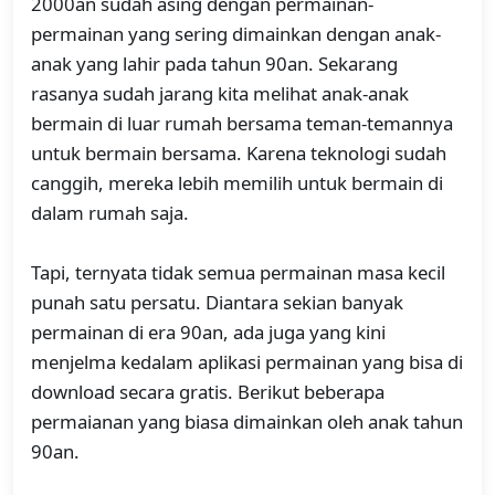
2000an sudah asing dengan permainan-
permainan yang sering dimainkan dengan anak-
anak yang lahir pada tahun 90an. Sekarang
rasanya sudah jarang kita melihat anak-anak
bermain di luar rumah bersama teman-temannya
untuk bermain bersama. Karena teknologi sudah
canggih, mereka lebih memilih untuk bermain di
dalam rumah saja.
Tapi, ternyata tidak semua permainan masa kecil
punah satu persatu. Diantara sekian banyak
permainan di era 90an, ada juga yang kini
menjelma kedalam aplikasi permainan yang bisa di
download secara gratis. Berikut beberapa
permaianan yang biasa dimainkan oleh anak tahun
90an.