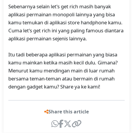
Sebenarnya selain let's get rich masih banyak
aplikasi permainan monopoli lainnya yang bisa
kamu temukan di aplikasi store handphone kamu.
Cuma let's get rich ini yang paling famous diantara
aplikasi permainan sejenis lainnya.
Itu tadi beberapa aplikasi permainan yang biasa
kamu mainkan ketika masih kecil dulu. Gimana?
Menurut kamu mendingan main di luar rumah
bersama teman-teman atau bermain di rumah
dengan gadget kamu? Share ya ke kami!
Share this article