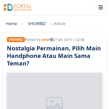
Home
SHOWBIZ
Article
Posted by
ame
•
27 Jan 2015 | 02:40
SHOWBIZ
Nostalgia Permainan, Pilih Main
Handphone Atau Main Sama
Teman?