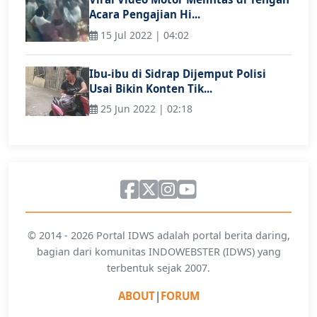
Acara Pengajian Hi...
15 Jul 2022 | 04:02
Ibu-ibu di Sidrap Dijemput Polisi
Usai Bikin Konten Tik...
25 Jun 2022 | 02:18
© 2014 - 2026 Portal IDWS adalah portal berita daring,
bagian dari komunitas INDOWEBSTER (IDWS) yang
terbentuk sejak 2007.
ABOUT
|
FORUM