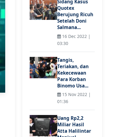
Sidang Kasus
Quotex
Berujung Ricuh
Setelah Doni
Salmana...
16 Dec 2022 |
03:30
Tangis,
Teriakan, dan
Kekecewaan
Para Korban
Binomo Usa...
15 Nov 2022 |
01:36
Uang Rp2,2
Miliar Hasil
Atta Halilintar