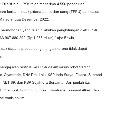
. Di sisi lain, LPSK telah menerima 4.550 pengajuan
 para korban tindak pidana pencucian uang (TPPU) dari kasus
ak Maret hingga Desember 2022.
3 permohonan yang telah dilakukan penghitungan oleh LPSK
3.967.880.292 (Rp 1,963 triliun)," ujar Edwin.
dak dapat diproses penghitungan karena tidak dapat
an.
ngajukan restitusi ke LPSK dalam kasus robot trading
ex, Olymtrade, DNA Pro. Lalu, KSP Indo Surya, Fikasa, Sunmod
, NET 89, dan KSP Sejahtera Bersama. Dari jumlah itu,
t, Viralblast, Binomo, Quotex, Olymtrade, Sunmod Alkes, dan
ai vonis hakim.