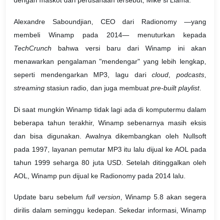
dengan maskot dari perusahaan tersebut, Mike si Llama.
Alexandre Saboundjian, CEO dari Radionomy —yang
membeli Winamp pada 2014— menuturkan kepada
TechCrunch
bahwa versi baru dari Winamp ini akan
menawarkan pengalaman "mendengar" yang lebih lengkap,
seperti mendengarkan MP3, lagu dari
cloud
,
podcasts
,
streaming
stasiun radio, dan juga membuat
pre-built playlist
.
Di saat mungkin Winamp tidak lagi ada di komputermu dalam
beberapa tahun terakhir, Winamp sebenarnya masih eksis
dan bisa digunakan. Awalnya dikembangkan oleh Nullsoft
pada 1997, layanan pemutar MP3 itu lalu dijual ke AOL pada
tahun 1999 seharga 80 juta USD. Setelah ditinggalkan oleh
AOL, Winamp pun dijual ke Radionomy pada 2014 lalu.
Update baru sebelum
full version
, Winamp 5.8 akan segera
dirilis dalam seminggu kedepan. Sekedar informasi, Winamp