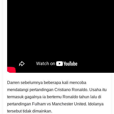
Darren sebelumnya beberapa kali mencoba
mendatangi pertandingan Cristiano Ronaldo. Usaha itu
termasuk gagalnya ia bertemu Ronaldo tahun lalu di
pertandingan Fulham vs Manchester United. Idolanya
tersebut tidak dimainkan.