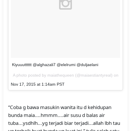
Kiyuuutttttt @alghazali7 @elelrumi @duljaelani
A photo posted by maiathequeen (@maiaestiantyreal) on
Nov 17, 2015 at 1:14am PST
“Coba g bawa masukin wanita itu d kehidupan
bunda maia....hmmm....air susu d balas air
tuba...ysdhlh...yg terjadi biar terjadi...allah lbh tau
yg terbaik buat bunda yg kuat ini,” tulis salah satu