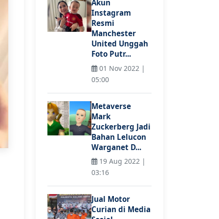
Akun
Instagram
Resmi
Manchester
United Unggah
Foto Putr...
01 Nov 2022 |
05:00
Metaverse
Mark
Zuckerberg Jadi
Bahan Lelucon
Warganet D...
19 Aug 2022 |
03:16
Jual Motor
Curian di Media