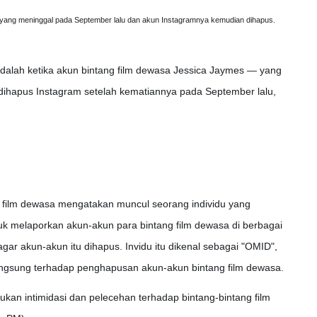
 yang meninggal pada September lalu dan akun Instagramnya kemudian dihapus.
alah ketika akun bintang film dewasa Jessica Jaymes — yang
t, dihapus Instagram setelah kematiannya pada September lalu,
ri film dewasa mengatakan muncul seorang individu yang
k melaporkan akun-akun para bintang film dewasa di berbagai
gar akun-akun itu dihapus. Invidu itu dikenal sebagai "OMID",
ngsung terhadap penghapusan akun-akun bintang film dewasa.
ukan intimidasi dan pelecehan terhadap bintang-bintang film