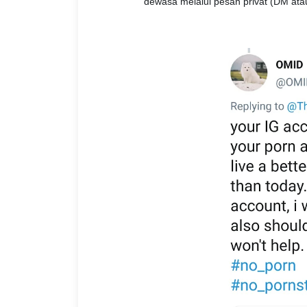
dewasa melalui pesan privat (DM ata