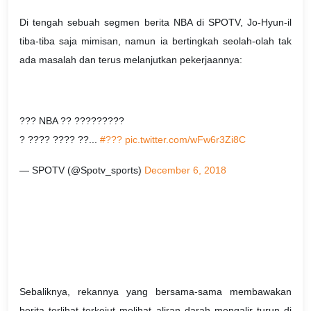
Di tengah sebuah segmen berita NBA di SPOTV, Jo-Hyun-il
tiba-tiba saja mimisan, namun ia bertingkah seolah-olah tak
ada masalah dan terus melanjutkan pekerjaannya:
??? NBA ?? ?????????
? ???? ???? ??...
#???
pic.twitter.com/wFw6r3Zi8C
— SPOTV (@Spotv_sports)
December 6, 2018
Sebaliknya, rekannya yang bersama-sama membawakan
berita terlihat terkejut melihat aliran darah mengalir turun di