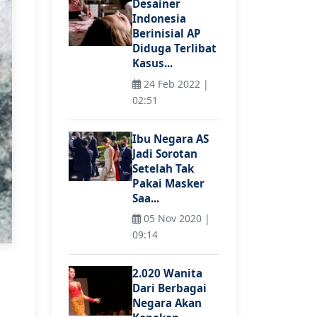
Desainer
Indonesia
Berinisial AP
Diduga Terlibat
Kasus...
24 Feb 2022 |
02:51
Ibu Negara AS
Jadi Sorotan
Setelah Tak
Pakai Masker
Saa...
05 Nov 2020 |
09:14
2.020 Wanita
Dari Berbagai
Negara Akan