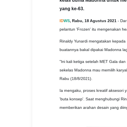
kelas dunia Madonna untuk me
yang ke-63.
ID
WS
, Rabu, 18 Agustus 2021
- Dar
pelantun 'Frozen' itu mengenakan h
Rinaldy Yunardi mengatakan kepada
buatannya bakal dipakai Madonna lag
"Ini kali ketiga setelah MET Gala dan
sekelas Madonna mau memilih karyaku
Rabu (18/8/2021).
Ia mengaku, proses kreatif aksesori 
'buta konsep'. Saat menghubungi Ri
memberikan arahan desain yang diing