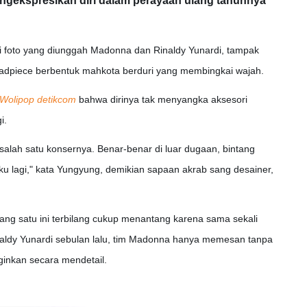
ngekspresikan diri dalam perayaan ulang tahunnya
i foto yang diunggah Madonna dan Rinaldy Yunardi, tampak
eadpiece berbentuk mahkota berduri yang membingkai wajah.
Wolipop detikcom
bahwa dirinya tak menyangka aksesori
i.
 salah satu konsernya. Benar-benar di luar dugaan, bintang
 lagi," kata Yungyung, demikian sapaan akrab sang desainer,
yang satu ini terbilang cukup menantang karena sama sekali
naldy Yunardi sebulan lalu, tim Madonna hanya memesan tanpa
inkan secara mendetail.