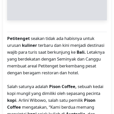
Petitenget
seakan tidak ada habisnya untuk
urusan
kuliner
terbaru dan kini menjadi destinasi
wajib para turis saat berkunjung ke
Bali.
Letaknya
yang berdekatan dengan Seminyak dan Canggu
membuat areal Petitenget berkembang pesat
dengan beragam restoran dan hotel.
Salah satunya adalah
Pison Coffee,
sebuah kedai
kopi mungil yang dimiliki oleh sepasang pecinta
kopi
. Arlini Wibowo, salah satu pemilik
Pison
Coffee
mengatakan, “Kami berdua memang
mencintai
kopi
sejak kuliah di
Australia
, dan