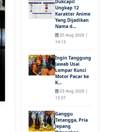
Dukcapil
Ungkap 12
Karakter Anime
Yang Dijadikan
Nama d...
05 Aug 2026 |
14:13
Ingin Tanggung
Jawab Usai
Lempar Kunci
Motor Pacar ke
K...
03 Aug 2026 |
15:57
Ganggu
Tetangga, Pria
Jepang