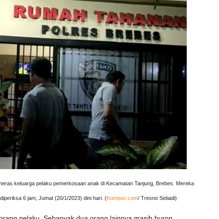
meras keluarga pelaku pemerkosaan anak di Kecamatan Tanjung, Brebes. Mereka
iperiksa 6 jam, Jumat (20/1/2023) dini hari. (
Kompas.com
/ Tresno Setiadi)
h orang pelaku. Sebanyak dua orang lainnya masih buron.