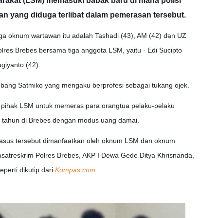
akat (LSM) memasuki babak baru di mana polisi
 yang diduga terlibat dalam pemerasan tersebut.
ga oknum wartawan itu adalah Tashadi (43), AM (42) dan UZ
olres Brebes bersama tiga anggota LSM, yaitu - Edi Sucipto
giyanto (42).
bang Satmiko yang mengaku berprofesi sebagai tukang ojek.
 pihak LSM untuk memeras para orangtua pelaku-pelaku
5 tahun di Brebes dengan modus uang damai.
kasus tersebut dimanfaatkan oleh oknum LSM dan oknum
asatreskrim Polres Brebes, AKP I Dewa Gede Ditya Khrisnanda,
perti dikutip dari
Kompas.com
.