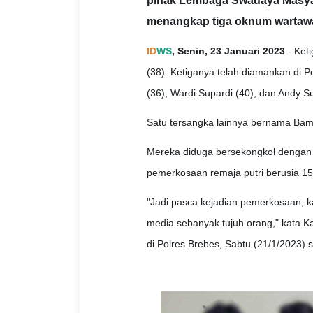
pihak Lembaga Swadaya Masyar
menangkap tiga oknum wartawan
ID
WS
, Senin, 23 Januari 2023
- Keti
(38). Ketiganya telah diamankan di P
(36), Wardi Supardi (40), dan Andy Su
Satu tersangka lainnya bernama Bam
Mereka diduga bersekongkol dengan
pemerkosaan remaja putri berusia 1
"Jadi pasca kejadian pemerkosaan, 
media sebanyak tujuh orang," kata K
di Polres Brebes, Sabtu (21/1/2023) se