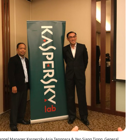
hannel Manager Kaspersky Asia Tenggara & Yeo Siang Tiong, General