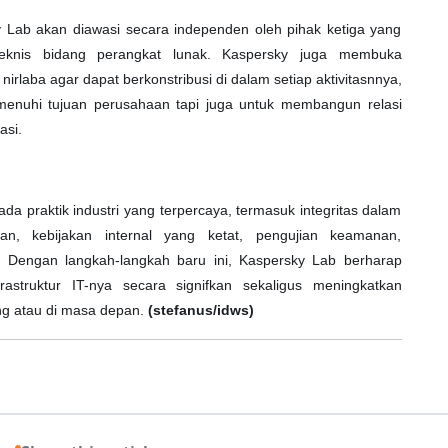
y Lab akan diawasi secara independen oleh pihak ketiga yang
teknis bidang perangkat lunak. Kaspersky juga membuka
irlaba agar dapat berkonstribusi di dalam setiap aktivitasnnya,
enuhi tujuan perusahaan tapi juga untuk membangun relasi
asi.
a praktik industri yang terpercaya, termasuk integritas dalam
an, kebijakan internal yang ketat, pengujian keamanan,
i. Dengan langkah-langkah baru ini, Kaspersky Lab berharap
astruktur IT-nya secara signifkan sekaligus meningkatkan
ang atau di masa depan.
(stefanus/idws)