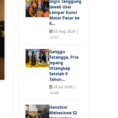
Ingin Tanggung
Jawab Usai
Lempar Kunci
Motor Pacar ke
K...
03 Aug 2026 |
15:57
Ganggu
Tetangga, Pria
Jepang
Ditangkap
Setelah 9
Tahun...
28 Jul 2026 |
16:45
Henshin!
Mahasiswa S2