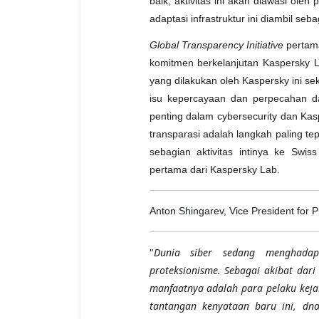
baik, aktivitas ini akan diawasi ole
adaptasi infrastruktur ini diambil seb
Global Transparency Initiative
pertama
komitmen berkelanjutan Kaspersky 
yang dilakukan oleh Kaspersky ini s
isu kepercayaan dan perpecahan da
penting dalam cybersecurity dan Ka
transparasi adalah langkah paling t
sebagian aktivitas intinya ke Swi
pertama dari Kaspersky Lab.
Anton Shingarev, Vice President for P
"
Dunia siber sedang menghadap
proteksionisme. Sebagai akibat dari
manfaatnya adalah para pelaku kej
tantangan kenyataan baru ini, dn