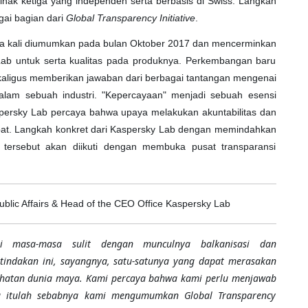
h pihak ketiga yang independen serta berbasis di Swiss. Langkah
agai bagian dari
Global Transparency Initiative
.
 kali diumumkan pada bulan Oktober 2017 dan mencerminkan
Lab untuk serta kualitas pada produknya. Perkembangan baru
ekaligus memberikan jawaban dari berbagai tantangan mengenai
lam sebuah industri. "Kepercayaan" menjadi sebuah esensi
spersky Lab percaya bahwa upaya melakukan akuntabilitas dan
epat. Langkah konkret dari Kaspersky Lab dengan memindahkan
ss tersebut akan diikuti dengan membuka pusat transparansi
ublic Affairs & Head of the CEO Office Kaspersky Lab
i masa-masa sulit dengan munculnya balkanisasi dan
 tindakan ini, sayangnya, satu-satunya yang dapat merasakan
ahatan dunia maya. Kami percaya bahwa kami perlu menjawab
a itulah sebabnya kami mengumumkan Global Transparency