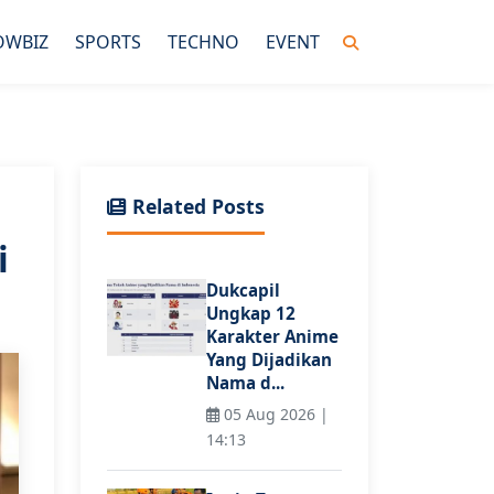
OWBIZ
SPORTS
TECHNO
EVENT
Related Posts
i
Dukcapil
Ungkap 12
Karakter Anime
Yang Dijadikan
Nama d...
05 Aug 2026 |
14:13