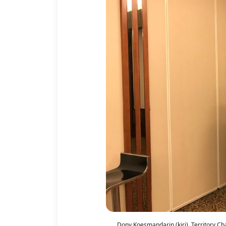
Dony Koesmandarin (kiri), Territory C