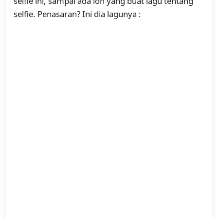
selfie ini, sampai ada loh yang buat lagu tentang
selfie. Penasaran? Ini dia lagunya :