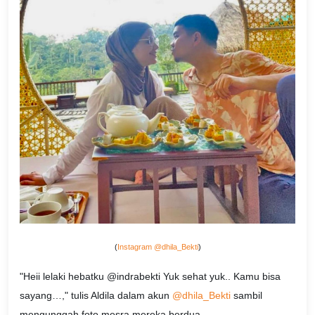
(
Instagram @dhila_Bekti
)
"Heii lelaki hebatku @indrabekti Yuk sehat yuk.. Kamu bisa
sayang…," tulis Aldila dalam akun
@dhila_Bekti
sambil
mengunggah foto mesra mereka berdua.