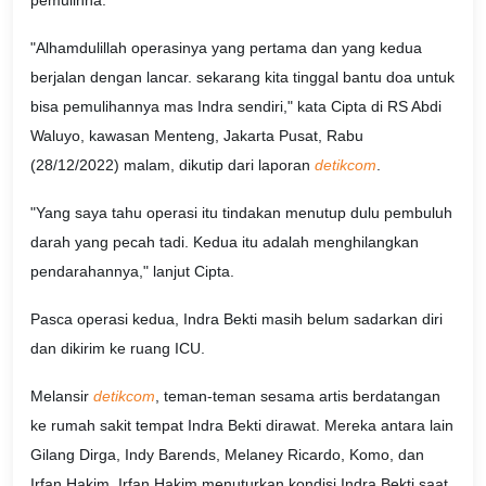
pemulihna.
"Alhamdulillah operasinya yang pertama dan yang kedua
berjalan dengan lancar. sekarang kita tinggal bantu doa untuk
bisa pemulihannya mas Indra sendiri," kata Cipta di RS Abdi
Waluyo, kawasan Menteng, Jakarta Pusat, Rabu
(28/12/2022) malam, dikutip dari laporan
detikcom
.
"Yang saya tahu operasi itu tindakan menutup dulu pembuluh
darah yang pecah tadi. Kedua itu adalah menghilangkan
pendarahannya," lanjut Cipta.
Pasca operasi kedua, Indra Bekti masih belum sadarkan diri
dan dikirim ke ruang ICU.
Melansir
detikcom
, teman-teman sesama artis berdatangan
ke rumah sakit tempat Indra Bekti dirawat. Mereka antara lain
Gilang Dirga, Indy Barends, Melaney Ricardo, Komo, dan
Irfan Hakim. Irfan Hakim menuturkan kondisi Indra Bekti saat