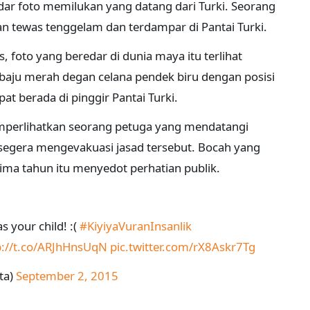
edar foto memilukan yang datang dari Turki. Seorang
n tewas tenggelam dan terdampar di Pantai Turki.
, foto yang beredar di dunia maya itu terlihat
aju merah degan celana pendek biru dengan posisi
t berada di pinggir Pantai Turki.
mperlihatkan seorang petuga yang mendatangi
segera mengevakuasi jasad tersebut. Bocah yang
ima tahun itu menyedot perhatian publik.
 your child! :(
#KiyiyaVuranInsanlik
p://t.co/ARJhHnsUqN
pic.twitter.com/rX8Askr7Tg
ta)
September 2, 2015