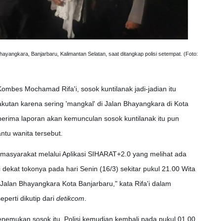
ayangkara, Banjarbaru, Kalimantan Selatan, saat ditangkap polisi setempat. (Foto:
mbes Mochamad Rifa'i, sosok kuntilanak jadi-jadian itu
utan karena sering 'mangkal' di Jalan Bhayangkara di Kota
nerima laporan akan kemunculan sosok kuntilanak itu pun
ntu wanita tersebut.
an masyarakat melalui Aplikasi SIHARAT+2.0 yang melihat ada
 dekat tokonya pada hari Senin (16/3) sekitar pukul 21.00 Wita
alan Bhayangkara Kota Banjarbaru," kata Rifa'i dalam
perti dikutip dari
detikcom
.
menemukan sosok itu. Polisi kemudian kembali pada pukul 01.00