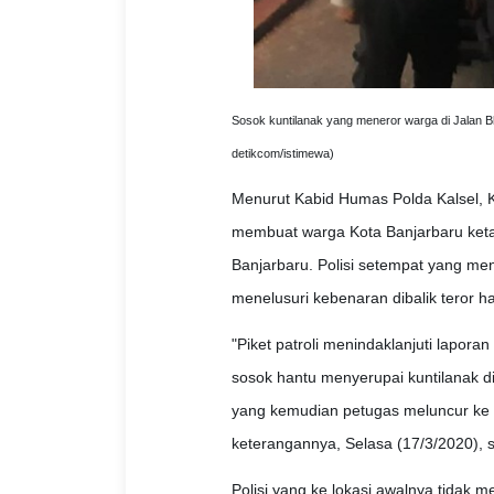
Sosok kuntilanak yang meneror warga di Jalan Bh
detikcom/istimewa)
Menurut Kabid Humas Polda Kalsel, Ko
membuat warga Kota Banjarbaru ketak
Banjarbaru. Polisi setempat yang me
menelusuri kebenaran dibalik teror ha
"Piket patroli menindaklanjuti lapor
sosok hantu menyerupai kuntilanak di
yang kemudian petugas meluncur ke J
keterangannya, Selasa (17/3/2020), se
Polisi yang ke lokasi awalnya tidak 