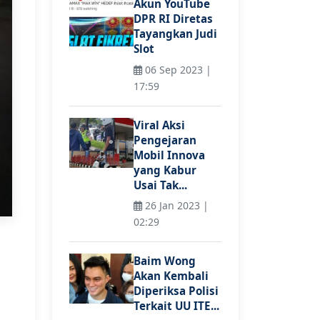
Akun YouTube
DPR RI Diretas
Tayangkan Judi
Slot
06 Sep 2023 |
17:59
Viral Aksi
Pengejaran
Mobil Innova
yang Kabur
Usai Tak...
26 Jan 2023 |
02:29
Baim Wong
Akan Kembali
Diperiksa Polisi
Terkait UU ITE...