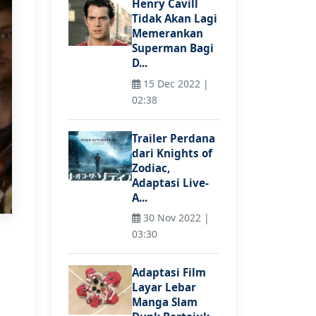
Henry Cavill
Tidak Akan Lagi
Memerankan
Superman Bagi
D...
15 Dec 2022 |
02:38
Trailer Perdana
dari Knights of
Zodiac,
Adaptasi Live-
A...
30 Nov 2022 |
03:30
Adaptasi Film
Layar Lebar
Manga Slam