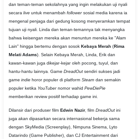
dan teman-teman sekolahnya yang ingin melakukan uji nyali
secara
live
untuk menambah
follower
sosial media karena ia
mengenal penjaga dari gedung kosong menyeramkan tempat
tujuan uji nyali. Linda dan teman-temannya tak menyangka
bahwa keisengan mereka akan menuntun mereka ke "Alam
Lain" hingga bertemu dengan sosok
Kebaya Merah
(
Rima
Melati Adams
). Selain Kebaya Merah, Linda, Erik dan
kawan-kawan juga dikejar-kejar oleh pocong, tuyul, dan
hantu-hantu lainnya. Game
DreadOut
sendiri sukses jadi
game
indie
horor populer di platform
Steam
dan semakin
populer ketika
YouTuber
nomor wahid
PewDiePie
memberikan review positif terhadap game ini.
Dilansir dari produser film
Edwin Nazir
, film
DreadOut
ini
juga akan dipasarkan secara internasional bekerja sama
dengan SkyMedia (Screenplay), Nimpuna Sinema, Lyto
Datarindo (Game Publisher), dan CJ Entertainment dari