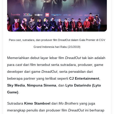
Para cast, sutradara, dan produser film DreadOut dalam Gala Premier di CGV
Grand Indonesia hari Rabu (2/1/2019)
Memeriahkan debut layar lebar film
DreadOut
tak lain adalah
para
cast
dari film tersebut serta sutradara, produser, game
developer dari game
DreadOut
, serta perwakilan dari
beberapa partner yang terlibat seperti
CJ Entertainment
,
Sky Media
,
Nimpuna Sinema
, dan
Lyto Datarindo (Lyto
Game)
.
Sutradara
Kimo Stamboel
dari
Mo Brothers
yang juga
merangkap penulis dan produser film
DreadOut
ini berharap