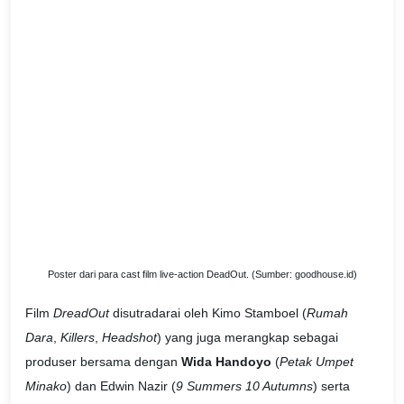
Poster dari para cast film live-action DeadOut. (Sumber: goodhouse.id)
Film
DreadOut
disutradarai oleh Kimo Stamboel (
Rumah
Dara
,
Killers
,
Headshot
) yang juga merangkap sebagai
produser bersama dengan
Wida Handoyo
(
Petak Umpet
Minako
) dan Edwin Nazir (
9 Summers 10 Autumns
) serta