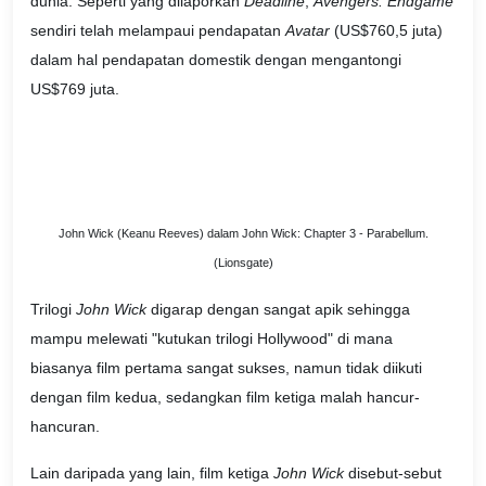
dunia. Seperti yang dilaporkan
Deadline
,
Avengers: Endgame
sendiri telah melampaui pendapatan
Avatar
(US$760,5 juta)
dalam hal pendapatan domestik dengan mengantongi
US$769 juta.
John Wick (Keanu Reeves) dalam John Wick: Chapter 3 - Parabellum.
(Lionsgate)
Trilogi
John Wick
digarap dengan sangat apik sehingga
mampu melewati "kutukan trilogi Hollywood" di mana
biasanya film pertama sangat sukses, namun tidak diikuti
dengan film kedua, sedangkan film ketiga malah hancur-
hancuran.
Lain daripada yang lain, film ketiga
John Wick
disebut-sebut