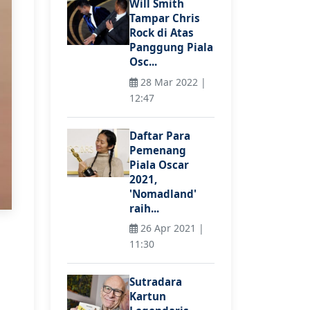
Will Smith
Tampar Chris
Rock di Atas
Panggung Piala
Osc...
28 Mar 2022 |
12:47
Daftar Para
Pemenang
Piala Oscar
2021,
'Nomadland'
raih...
26 Apr 2021 |
11:30
Sutradara
Kartun