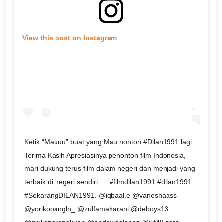
View this post on Instagram
Ketik “Mauuu” buat yang Mau nonton #Dilan1991 lagi. .
Terima Kasih Apresiasinya penonton film Indonesia,
mari dukung terus film dalam negeri dan menjadi yang
terbaik di negeri sendiri. . . #filmdilan1991 #dilan1991
#SekarangDILAN1991. @iqbaal.e @vaneshaass
@yorikooangln_ @zulfamaharani @deboys13
@giulioparengkuan @andovidalopez @jkt48.zara