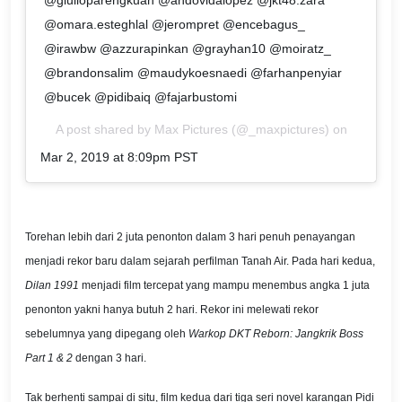
@omara.esteghlal @jerompret @encebagus_
@irawbw @azzurapinkan @grayhan10 @moiratz_
@brandonsalim @maudykoesnaedi @farhanpenyiar
@bucek @pidibaiq @fajarbustomi
A post shared by
Max Pictures
(@_maxpictures) on
Mar 2, 2019 at 8:09pm PST
Torehan lebih dari 2 juta penonton dalam 3 hari penuh penayangan
menjadi rekor baru dalam sejarah perfilman Tanah Air. Pada hari kedua,
Dilan 1991
menjadi film tercepat yang mampu menembus angka 1 juta
penonton yakni hanya butuh 2 hari. Rekor ini melewati rekor
sebelumnya yang dipegang oleh
Warkop DKT Reborn: Jangkrik Boss
Part 1 & 2
dengan 3 hari.
Tak berhenti sampai di situ, film kedua dari tiga seri novel karangan Pidi