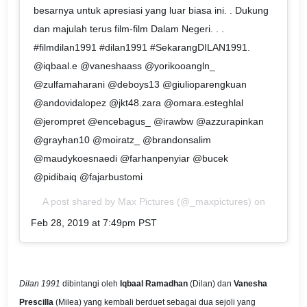
besarnya untuk apresiasi yang luar biasa ini. . Dukung
dan majulah terus film-film Dalam Negeri. . .
#filmdilan1991 #dilan1991 #SekarangDILAN1991.
@iqbaal.e @vaneshaass @yorikooangln_
@zulfamaharani @deboys13 @giulioparengkuan
@andovidalopez @jkt48.zara @omara.esteghlal
@jerompret @encebagus_ @irawbw @azzurapinkan
@grayhan10 @moiratz_ @brandonsalim
@maudykoesnaedi @farhanpenyiar @bucek
@pidibaiq @fajarbustomi
A post shared by
Max Pictures
(@_maxpictures) on
Feb 28, 2019 at 7:49pm PST
Dilan 1991
dibintangi oleh
Iqbaal Ramadhan
(Dilan) dan
Vanesha
Prescilla
(Milea) yang kembali berduet sebagai dua sejoli yang