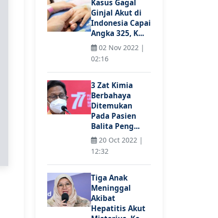
Kasus Gagal
Ginjal Akut di
Indonesia Capai
Angka 325, K...
02 Nov 2022 |
02:16
3 Zat Kimia
Berbahaya
Ditemukan
Pada Pasien
Balita Peng...
20 Oct 2022 |
12:32
Tiga Anak
Meninggal
Akibat
Hepatitis Akut