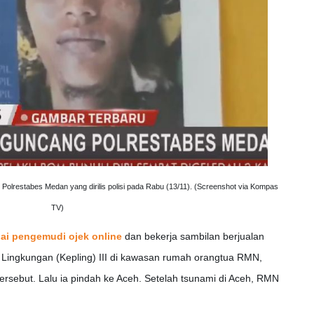
 Polrestabes Medan yang dirilis polisi pada Rabu (13/11). (Screenshot via Kompas
TV)
ai pengemudi ojek online
dan bekerja sambilan berjualan
 Lingkungan (Kepling) III di kawasan rumah orangtua RMN,
ersebut. Lalu ia pindah ke Aceh. Setelah tsunami di Aceh, RMN