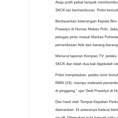
Asap putih pekat tampak membumbun
SKCK lari berhamburan. Polisi kemu
Berdasarkan keterangan Kepala Biro 
Prasetyo di Humas Mabes Polri, Jakar
petugas pintu masuk Markas Polrest
pemeriksaan fisik dan barang-barang
Menurut laporan
Kompas TV
, pelaku
SKCK dan telah dua kali digeledah ole
Polisi menjelaskan, pelaku bom bunu
RMN (24), mampu melewati pemeriksaa
di pinggang," ujar Dedi Prasetyo di 
Dari hasil olah Tempat Kejadian Perka
diamankan. Di antaranya baterai berke
on-off. Ditemukan pula banyak paku 