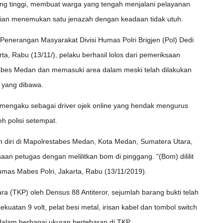
g tinggi, membuat warga yang tengah menjalani pelayanan
dian menemukan satu jenazah dengan keadaan tidak utuh.
Penerangan Masyarakat Divisi Humas Polri Brigjen (Pol) Dedi
ta, Rabu (13/11/), pelaku berhasil lolos dari pemeriksaan
abes Medan dan memasuki area dalam meski telah dilakukan
 yang dibawa.
 mengaku sebagai driver ojek online yang hendak mengurus
h polisi setempat.
h diri di Mapolrestabes Medan, Kota Medan, Sumatera Utara,
n petugas dengan melilitkan bom di pinggang. "(Bom) dililit
Humas Mabes Polri, Jakarta, Rabu (13/11/2019).
ra (TKP) oleh Densus 88 Antiteror, sejumlah barang bukti telah
kuatan 9 volt, pelat besi metal, irisan kabel dan tombol switch
dalam berbagai ukuran bertebaran di TKP.