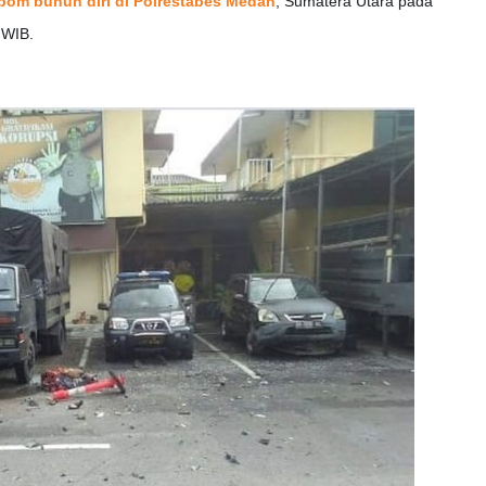
bom bunuh diri di Polrestabes Medan
, Sumatera Utara pada
 WIB.