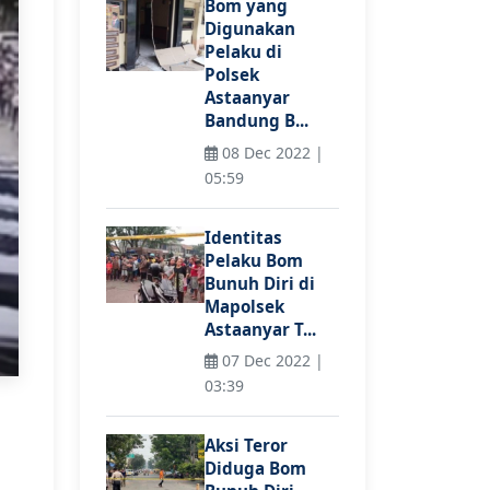
Bom yang
Digunakan
Pelaku di
Polsek
Astaanyar
Bandung B...
08 Dec 2022 |
05:59
Identitas
Pelaku Bom
Bunuh Diri di
Mapolsek
Astaanyar T...
07 Dec 2022 |
03:39
Aksi Teror
Diduga Bom