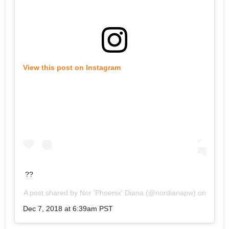
View this post on Instagram
??
A post shared by
Nor 'Phoenix' Diana
(@nordianapw) on
Dec 7, 2018 at 6:39am PST