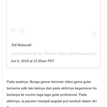
Eid Mubarak!
A post shared by
Nor 'Phoenix' Diana
(@nordianapw) on
Jun 6, 2019 at 12:30am PDT
Pada awalnya, Bunga gemar bermain video game gulat
bersama adik laki-lakinya dan pada akhirnya kegemaran itu
berlanjut ke nonton laga-laga gulat profesional. Pada
akhirnya, ia
passion
menjadi pegulat pun tumbuh dalam diri