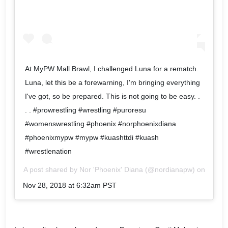
At MyPW Mall Brawl, I challenged Luna for a rematch.
Luna, let this be a forewarning, I'm bringing everything
I've got, so be prepared. This is not going to be easy. .
. . #prowrestling #wrestling #puroresu
#womenswrestling #phoenix #norphoenixdiana
#phoenixmypw #mypw #kuashttdi #kuash
#wrestlenation
A post shared by
Nor 'Phoenix' Diana
(@nordianapw) on
Nov 28, 2018 at 6:32am PST