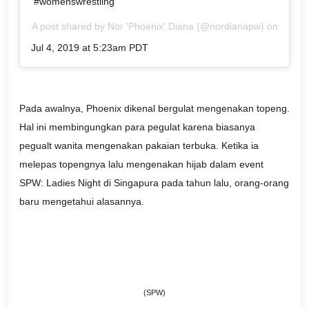
#womenswrestling
A post shared by
Nor 'Phoenix' Diana
(@nordianapw) on
Jul 4, 2019 at 5:23am PDT
Pada awalnya, Phoenix dikenal bergulat mengenakan topeng.
Hal ini membingungkan para pegulat karena biasanya
pegualt wanita mengenakan pakaian terbuka. Ketika ia
melepas topengnya lalu mengenakan hijab dalam event
SPW: Ladies Night di Singapura pada tahun lalu, orang-orang
baru mengetahui alasannya.
(SPW)