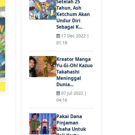
Setelah 25
Tahun, Ash
Ketchum Akan
Undur Diri
Sebagai K...
17 Dec 2022 |
01:18
Kreator Manga
Yu-Gi-Oh! Kazuo
Takahashi
Meninggal
Dunia...
07 Jul 2022 |
04:16
Pakai Dana
Pinjaman
Usaha Untuk