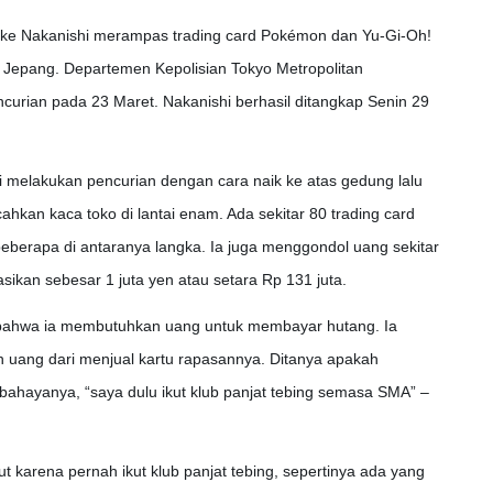
ke Nakanishi merampas trading card Pokémon dan Yu-Gi-Oh!
, Jepang. Departemen Kepolisian Tokyo Metropolitan
urian pada 23 Maret. Nakanishi berhasil ditangkap Senin 29
i melakukan pencurian dengan cara naik ke atas gedung lalu
kan kaca toko di lantai enam. Ada sekitar 80 trading card
berapa di antaranya langka. Ia juga menggondol uang sekitar
sikan sebesar 1 juta yen atau setara Rp 131 juta.
 bahwa ia membutuhkan uang untuk membayar hutang. Ia
n uang dari menjual kartu rapasannya. Ditanya apakah
rbahayanya, “saya dulu ikut klub panjat tebing semasa SMA” –
 karena pernah ikut klub panjat tebing, sepertinya ada yang