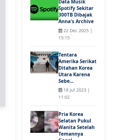
Data Musik
Spotify Sekitar
300TB Dibajak
Anna's Archive
22 Dec 2025 |
15:15
Tentara
Amerika Serikat
Ditahan Korea
Utara Karena
Sebe...
18 Jul 2023 |
11:02
Pria Korea
Selatan Pukul
Wanita Setelah
Temannya