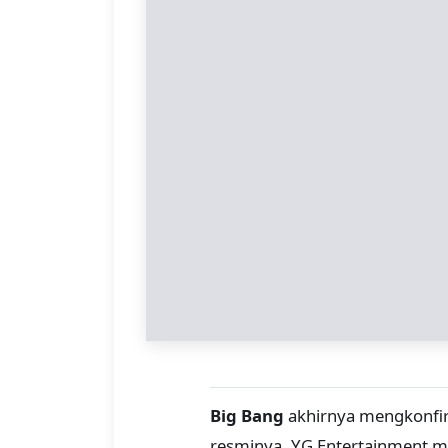
Big Bang
akhirnya mengkonfirm
resminya, YG Entertainment m