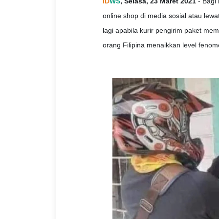
ID
WS
, Selasa, 23 Maret 2021
- Bagi 
online shop di media sosial atau lew
lagi apabila kurir pengirim paket me
orang Filipina menaikkan level fenome