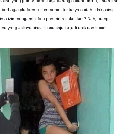
kalian yang gemar berbelanja barang secara online, entah dari
at berbagai platform e-commerce, tentunya sudah tidak asing
minta izin mengambil foto penerima paket kan? Nah, orang-
na yang aslinya biasa-biasa saja itu jadi unik dan kocak!