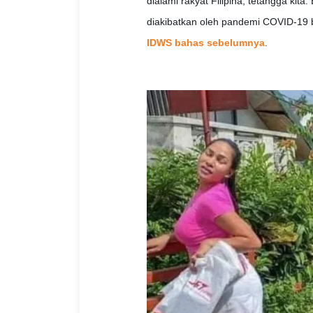
dialami rakyat Filipina, tetangga ki
diakibatkan oleh pandemi COVID-19 
IDWS bahas sebelumnya
.