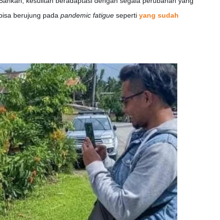
ta. Bahkan, kesulitan beradaptasi dengan segala perubahan yang
bisa berujung pada
pandemic fatigue
seperti
yang sudah