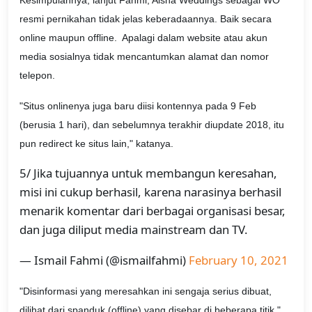
Kesimpulannya, lanjut Fahmi, Aisha Weddings sebagai WO
resmi pernikahan tidak jelas keberadaannya. Baik secara
online maupun offline. Apalagi dalam website atau akun
media sosialnya tidak mencantumkan alamat dan nomor
telepon.
"Situs onlinenya juga baru diisi kontennya pada 9 Feb
(berusia 1 hari), dan sebelumnya terakhir diupdate 2018, itu
pun redirect ke situs lain," katanya.
5/ Jika tujuannya untuk membangun keresahan,
misi ini cukup berhasil, karena narasinya berhasil
menarik komentar dari berbagai organisasi besar,
dan juga diliput media mainstream dan TV.
— Ismail Fahmi (@ismailfahmi)
February 10, 2021
"Disinformasi yang meresahkan ini sengaja serius dibuat,
dilihat dari spanduk (offline) yang disebar di beberapa titik,"