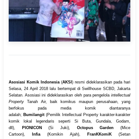
Asosiasi Komik Indonesia
(
AKSI
) resmi dideklarasikan pada hari
Selasa, 24 April 2018 lalu bertempat di Swillhouse SCBD, Jakarta
Selatan. Asosiasi ini dideklarasikan oleh para pengelola
intellectual
Property
Tanah Air, baik komikus maupun perusahaan, yang
berfokus pada media komik diantaranya
adalah;
Bumilangit
(Pemilik Intellectual Property karakter-karakter
komik lokal legendaris seperti Si Buta, Gundala, Godam,
dll),
PIONICON
(Si Juki),
Octopus Garden
(Mice
Cartoon),
Infia
(Komikin Ajah),
FranKKomiK
(Setan