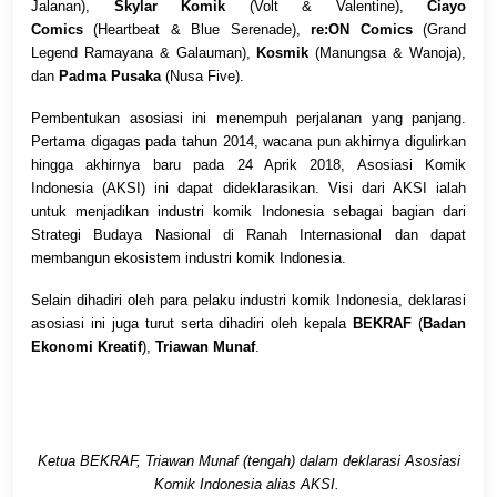
Jalanan),
Skylar Komik
(Volt & Valentine),
Ciayo
Comics
(Heartbeat & Blue Serenade),
re:ON Comics
(Grand
Legend Ramayana & Galauman),
Kosmik
(Manungsa & Wanoja),
dan
Padma Pusaka
(Nusa Five).
Pembentukan asosiasi ini menempuh perjalanan yang panjang.
Pertama digagas pada tahun 2014, wacana pun akhirnya digulirkan
hingga akhirnya baru pada 24 Aprik 2018, Asosiasi Komik
Indonesia (AKSI) ini dapat dideklarasikan. Visi dari AKSI ialah
untuk menjadikan industri komik Indonesia sebagai bagian dari
Strategi Budaya Nasional di Ranah Internasional dan dapat
membangun ekosistem industri komik Indonesia.
Selain dihadiri oleh para pelaku industri komik Indonesia, deklarasi
asosiasi ini juga turut serta dihadiri oleh kepala
BEKRAF
(
Badan
Ekonomi Kreatif
),
Triawan Munaf
.
Ketua BEKRAF, Triawan Munaf (tengah) dalam deklarasi Asosiasi
Komik Indonesia alias AKSI.