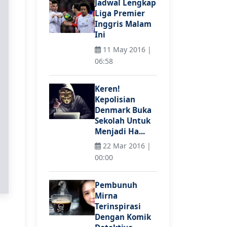
Jadwal Lengkap
Liga Premier
Inggris Malam
Ini
11 May 2016 |
06:58
Keren!
Kepolisian
Denmark Buka
Sekolah Untuk
Menjadi Ha...
22 Mar 2016 |
00:00
Pembunuh
Mirna
Terinspirasi
Dengan Komik