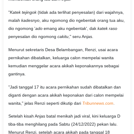
"
Katek tejingok
(tidak ada terlihat penyesalan) dari wajahnya,
malah
kadesnyo
, aku ngomong dio ngebentak orang tua aku,
dio ngomong '
ado
emang aku ngebentak', dak
katek raso
penyesalan dio ngomong
cakitu
," seru Anjas.
Menurut sekretaris Desa Belambangan, Renzi, usai acara
pernikahan dibatalkan, keluarga calon mempelai wanita
kemudian menggelar acara akikah keponakannya sebagai
gantinya.
"Jadi tanggal 17 itu acara pernikahan sudah dibatalkan dan
diganti dengan acara akikah keponakan dari calon mempelai
wanita," jelas Renzi seperti dikutip dari
Tribunnews.com
.
Setelah kisah Anjas batal menikah jadi viral, kini keluarga D
tiba-tiba menghilang pada Sabtu (24/12/2022) pekan lalu.
Menurut Renzi, setelah acara akikah pada tanggal 18