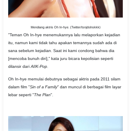
)
Mendiang aktris Oh In-hye. (Twitter/tsnjdslnskkk
"Teman Oh In-hye menemukannya lalu melaporkan kejadian
itu, namun kami tidak tahu apakan temannya sudah ada di
sana sebelum kejadian. Saat ini kami condong bahwa dia
[mencoba bunuh diri]," kata juru bicara kepolisian seperti
dilansir dari
AIIK-Pop
.
Oh In-hye memulai debutnya sebagai aktris pada 2011 silam
dalam film "
Sin of a Family
" dan muncul di berbagai film layar
lebar seperti "
The Plan
".