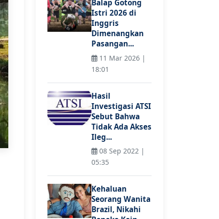
Balap Gotong
Istri 2026 di
Inggris
Dimenangkan
Pasangan...
11 Mar 2026 |
18:01
Hasil
Investigasi ATSI
Sebut Bahwa
Tidak Ada Akses
Ileg...
08 Sep 2022 |
05:35
Kehaluan
Seorang Wanita
Brazil, Nikahi