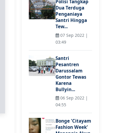
Polisi Tangkap
Dua Terduga
Penganiaya
Santri Hingga
Tew...
07 Sep 2022 |
03:49
Santri
Pesantren
Darussalam
Gontor Tewas
Karena
Bullyin...
06 Sep 2022 |
04:55
Bonge 'Citayam
Fashion Week'