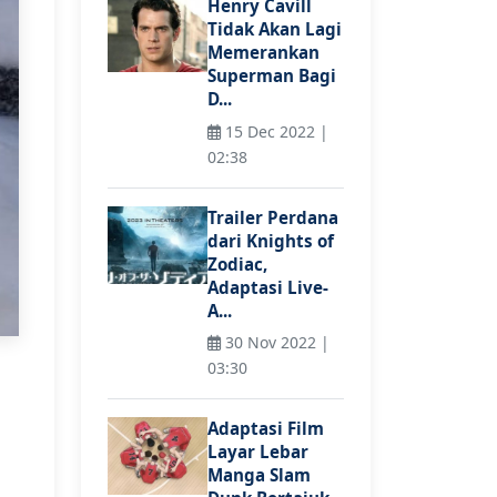
Henry Cavill
Tidak Akan Lagi
Memerankan
Superman Bagi
D...
15 Dec 2022 |
02:38
Trailer Perdana
dari Knights of
Zodiac,
Adaptasi Live-
A...
30 Nov 2022 |
03:30
Adaptasi Film
Layar Lebar
Manga Slam