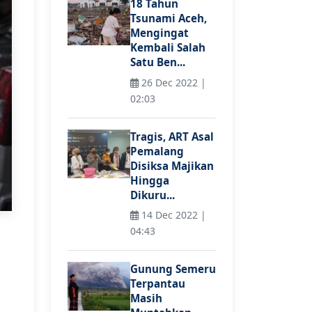
18 Tahun
Tsunami Aceh,
Mengingat
Kembali Salah
Satu Ben...
26 Dec 2022 |
02:03
Tragis, ART Asal
Pemalang
Disiksa Majikan
Hingga
Dikuru...
14 Dec 2022 |
04:43
Gunung Semeru
Terpantau
Masih