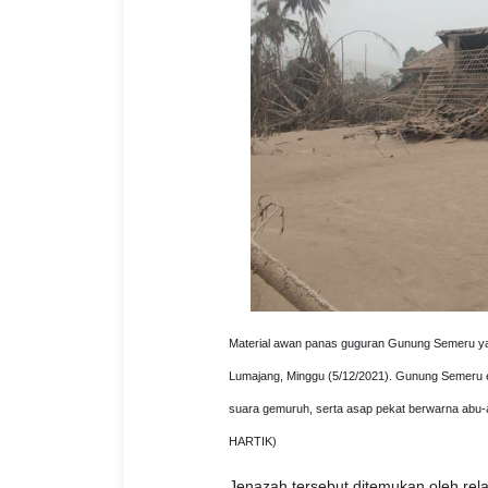
Material awan panas guguran Gunung Semeru ya
Lumajang, Minggu (5/12/2021). Gunung Semeru eru
suara gemuruh, serta asap pekat berwarna abu
HARTIK)
Jenazah tersebut ditemukan oleh r