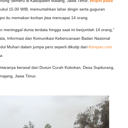
nung Semeru di Kabupaten Malang, Jawa Timur,
erupsi pada
pukul 15.00 WIB, memuntahkan lahar dingin serta guguran
si itu memakan korban jiwa mencapai 14 orang.
n meninggal dunia terdata hingga saat ini berjumlah 14 orang,”
Data, Informasi dan Komunikasi Kebencanaan Badan Nasional
l Muhari dalam jumpa pers seperti dikutip dari
Kompas.com
ra
.
 antaranya berasal dari Dusun Curah Kobokan, Desa Supiturang,
majang, Jawa Timur.