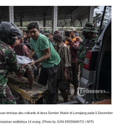
an tertutup abu vulkanik di desa Sumber Wuluh di Lumajang pada 5 Desember
ewaskan sedikitnya 14 orang. (Photo by JUNI KRISWANTO / AFP)