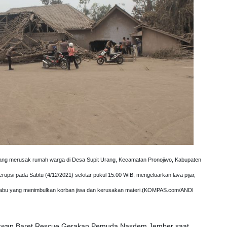
ng merusak rumah warga di Desa Supit Urang, Kecamatan Pronojiwo, Kabupaten
psi pada Sabtu (4/12/2021) sekitar pukul 15.00 WIB, mengeluarkan lava pijar,
-abu yang menimbulkan korban jiwa dan kerusakan materi.(KOMPAS.com/ANDI
elawan Baret Rescue Gerakan Pemuda Nasdem Jember saat