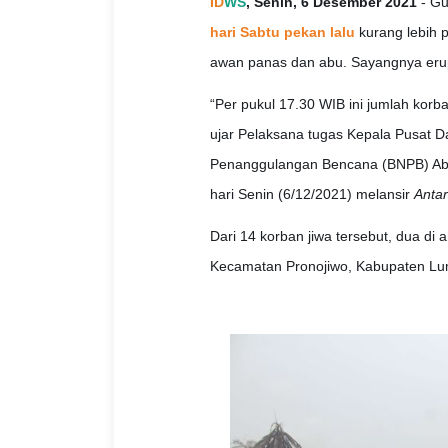
ID
WS
, Senin, 6 Desember 2021
- Gu
hari Sabtu pekan lalu
kurang lebih 
awan panas dan abu. Sayangnya erup
“Per pukul 17.30 WIB ini jumlah korba
ujar Pelaksana tugas Kepala Pusat 
Penanggulangan Bencana (BNPB) Abdu
hari Senin (6/12/2021) melansir
Anta
Dari 14 korban jiwa tersebut, dua di
Kecamatan Pronojiwo, Kabupaten Lu